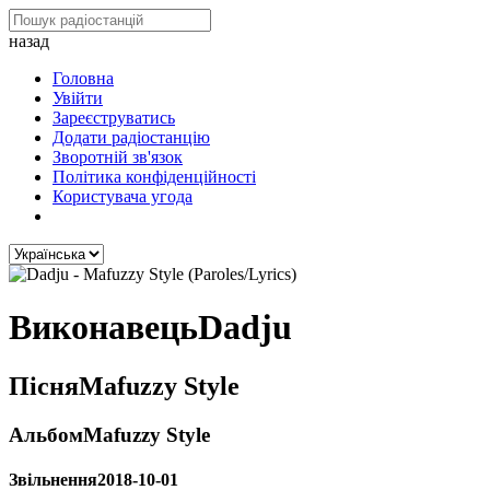
назад
Головна
Увійти
Зареєструватись
Додати радіостанцію
Зворотній зв'язок
Політика конфіденційності
Користувача угода
Виконавець
Dadju
Пісня
Mafuzzy Style
Альбом
Mafuzzy Style
Звільнення
2018-10-01