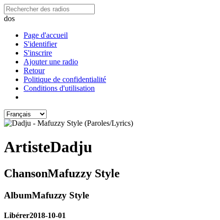
dos
Page d'accueil
S'identifier
S'inscrire
Ajouter une radio
Retour
Politique de confidentialité
Conditions d'utilisation
Artiste
Dadju
Chanson
Mafuzzy Style
Album
Mafuzzy Style
Libérer
2018-10-01