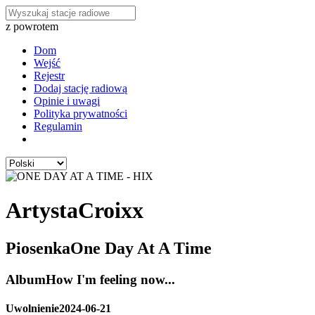
z powrotem
Dom
Wejść
Rejestr
Dodaj stację radiową
Opinie i uwagi
Polityka prywatności
Regulamin
Artysta
Croixx
Piosenka
One Day At A Time
Album
How I'm feeling now...
Uwolnienie
2024-06-21