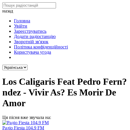
назад
Головна
Увійти
Зареєструватись
Додати радіостанцію
Зворотній зв'язок
Політика конфіденційності
Користувача угода
Los Caligaris Feat Pedro Fern?
ndez - Vivir As? Es Morir De
Amor
Ця пісня вже звучала на:
Радіо Fiesta 104.9 FM