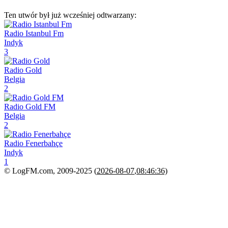
Ten utwór był już wcześniej odtwarzany:
Radio Istanbul Fm
Indyk
3
Radio Gold
Belgia
2
Radio Gold FM
Belgia
2
Radio Fenerbahçe
Indyk
1
© LogFM.com, 2009-2025 (
2026-08-07
,
08:46:36)