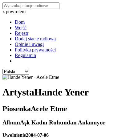
z powrotem
Dom
Wejść
Rejestr
Dodaj stację radiową
Opinie i uwagi
Polityka prywatności
Regulamin
Artysta
Hande Yener
Piosenka
Acele Etme
Album
Aşk Kadın Ruhundan Anlamıyor
Uwolnienie
2004-07-06