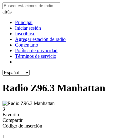
atrás
Principal
Iniciar sesión
Inscribirse
Agregar estación de radio
Comentario
Política de privacidad
Términos de servicio
Radio Z96.3 Manhattan
3
Favorito
Compartir
Código de inserción
1