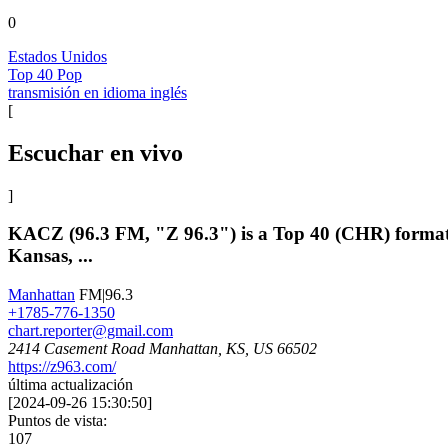
0
Estados Unidos
Top 40 Pop
transmisión en idioma inglés
[
Escuchar en vivo
]
KACZ (96.3 FM, "Z 96.3") is a Top 40 (CHR) format
Kansas, ...
Manhattan
FM|96.3
+1785-776-1350
chart.reporter@gmail.com
2414 Casement Road Manhattan, KS, US 66502
https://z963.com/
última actualización
[
2024-09-26 15:30:50
]
Puntos de vista:
107