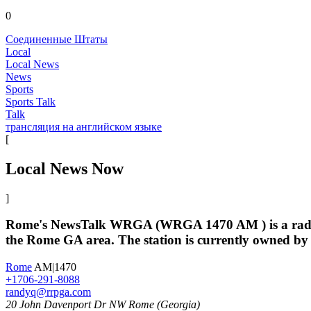
0
Соединенные Штаты
Local
Local News
News
Sports
Sports Talk
Talk
трансляция на английском языке
[
Local News Now
]
Rome's NewsTalk WRGA (WRGA 1470 AM ) is a radio st
the Rome GA area. The station is currently owned
Rome
AM|1470
+1706-291-8088
randyq@rrpga.com
20 John Davenport Dr NW Rome (Georgia)