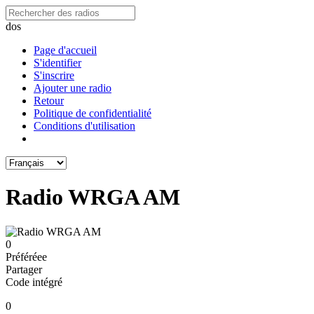
dos
Page d'accueil
S'identifier
S'inscrire
Ajouter une radio
Retour
Politique de confidentialité
Conditions d'utilisation
Radio WRGA AM
0
Préféréeе
Partager
Code intégré
0