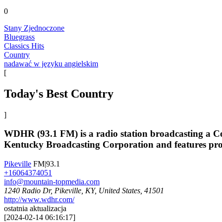
0
Stany Zjednoczone
Bluegrass
Classics Hits
Country
nadawać w języku angielskim
[
Today's Best Country
]
WDHR (93.1 FM) is a radio station broadcasting a Co
Kentucky Broadcasting Corporation and features p
Pikeville
FM|93.1
+16064374051
info@mountain-topmedia.com
1240 Radio Dr, Pikeville, KY, United States, 41501
http://www.wdhr.com/
ostatnia aktualizacja
[
2024-02-14 06:16:17
]