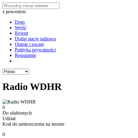
z powrotem
Dom
Wejść
Rejestr
Dodaj stację radiową
Opinie i uwagi
Polityka prywatności
Regulamin
Radio WDHR
0
Do ulubionych
Udział
Kod do umieszczenia na stronie
0