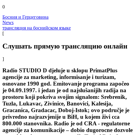
0
Босния и Герцеговина
News
трансляция на боснийском языке
[
Слушать прямую трансляцию онлайн
]
Radio STUDIO D djeluje u sklopu PrimatPlus
agencije za marketing, informisanje i turizam,
osnovane 1990 god. Emitovanje programa započeo
je 04.09.1997. i jedan je od najslušanijih radija na
prostoru koji pokriva svojim signalom: Srebrenik,
Tuzla, Lukavac, Zivinice, Banovici, Kalesija,
Gracanica, Gradacac, Doboj-Istok; ovo područje je
privredno najrazvjenije u BiH, u kojem živi cca
800.000 stanovnika. Radio je od CRA - regulatorne
agencije za komunikacije – dobio dugorocne dozvole