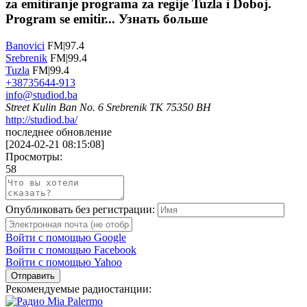
za emitiranje programa za regije Tuzla i Doboj.
Program se emitir...
Узнать больше
Banovici
FM|97.4
Srebrenik
FM|99.4
Tuzla
FM|99.4
+38735644-913
info@studiod.ba
Street Kulin Ban No. 6 Srebrenik TK 75350 BH
http://studiod.ba/
последнее обновление
[
2024-02-21 08:15:08
]
Просмотры:
58
Опубликовать без регистрации:
Войти с помощью Google
Войти с помощью Facebook
Войти с помощью Yahoo
Отправить
Рекомендуемые радиостанции: