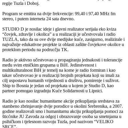
regije Tuzla i Doboj.
Program se emitira na dvije frekvencije: 99,40 i 97,40 MHz fm
stereo, i putem interneta 24 sata dnevno.
STUDIO D je nosilac ideje i glavni realizator serijala eko kviza
“čovjek, zdravlje i okolica” a u realizaciji je učestvovala i radio
TUZLA, tako da su ove dvije medijske kuće, zasigurno, realizirale i
najvažnije edukativne projekte iz oblasti zaštite čovjekove okolice u
proteklom periodu na podrucčju TK.
Radio je aktivno učestvovao u propagiranju jednakosti i tolerancije
među svim etničkim grupama u BiH. Jedinstvenost i
multikulturalnost BiH je temelj na kome je radio formiran i kao
takav učestvovao je u realizaciji brojnih projekata koji su imali za
cilj uspostavu humanih vrijednosti u društvu, pomirenje i suživot.
Ship to Bosnia je jedan od projekata u kojem je Studio D, kao
partner pomogao izgradnju Kuće Solidarnosti u Lipnici.
Radio je kao nosilac humanitarne akcije prikupljanja sredstava za
stambeno zbrinjavanje dvije porodice u okolini Srebrenika, a 2007.
godine realizovali smo i humanitarnu akciju prikupljanja pomoci za
šticćnike JU Zavoda za odgoj i obrazovanje osoba sa smetnjama u
psihičkom i tjelesnom razvoju Tuzla, pod nazivom “VELIKO
SRCE”.