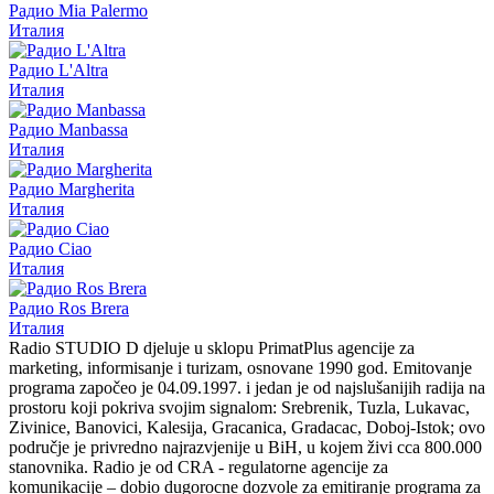
Радио Mia Palermo
Италия
Радио L'Altra
Италия
Радио Manbassa
Италия
Радио Margherita
Италия
Радио Ciao
Италия
Радио Ros Brera
Италия
Radio STUDIO D djeluje u sklopu PrimatPlus agencije za
marketing, informisanje i turizam, osnovane 1990 god. Emitovanje
programa započeo je 04.09.1997. i jedan je od najslušanijih radija na
prostoru koji pokriva svojim signalom: Srebrenik, Tuzla, Lukavac,
Zivinice, Banovici, Kalesija, Gracanica, Gradacac, Doboj-Istok; ovo
područje je privredno najrazvjenije u BiH, u kojem živi cca 800.000
stanovnika. Radio je od CRA - regulatorne agencije za
komunikacije – dobio dugorocne dozvole za emitiranje programa za