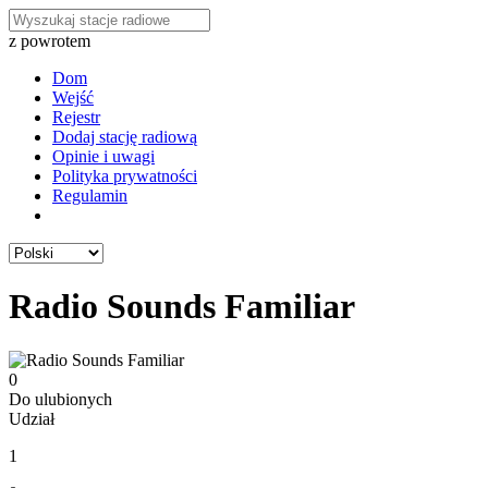
z powrotem
Dom
Wejść
Rejestr
Dodaj stację radiową
Opinie i uwagi
Polityka prywatności
Regulamin
Radio Sounds Familiar
0
Do ulubionych
Udział
1