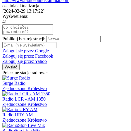
http://www.radiosoundsfamiliar.com
ostatnia aktualizacja
[
2024-02-29 13:17:22
]
Wyświetlenia:
41
Publikuj bez rejestracji:
Zaloguj się przez Google
Zaloguj się przez Facebook
Zaloguj się przez Yahoo
Wysłać
Polecane stacje radiowe:
Surge Radio
Zjednoczone Królestwo
Radio LCR - AM 1350
Zjednoczone Królestwo
Radio URY AM
Zjednoczone Królestwo
RadioStop Live Mix