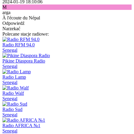
2024-01-19 18:10:06
M
arga
À l'écoute du Népal
Odpowiedź
Narzekać
Polecane stacje radiowe:
Radio RFM 94.0
Senegal
Pikine Diaspora Radio
Senegal
Radio Lamp
Senegal
Radio Walf
Senegal
Radio Sud
Senegal
Radio AFRICA №1
Senegal