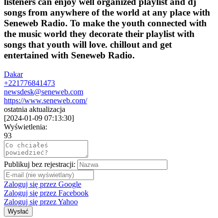
listeners can enjoy well organized playlist and dj
songs from anywhere of the world at any place with
Seneweb Radio. To make the youth connected with
the music world they decorate their playlist with
songs that youth will love. chillout and get
entertained with Seneweb Radio.
Dakar
+221776841473
newsdesk@seneweb.com
https://www.seneweb.com/
ostatnia aktualizacja
[
2024-01-09 07:13:30
]
Wyświetlenia:
93
Publikuj bez rejestracji:
Zaloguj się przez Google
Zaloguj się przez Facebook
Zaloguj się przez Yahoo
Wysłać