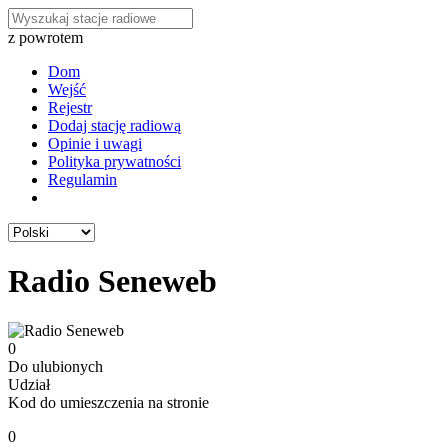
z powrotem
Dom
Wejść
Rejestr
Dodaj stację radiową
Opinie i uwagi
Polityka prywatności
Regulamin
Radio Seneweb
0
Do ulubionych
Udział
Kod do umieszczenia na stronie
0