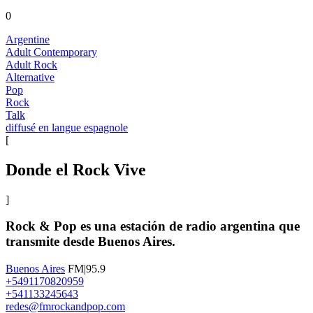
0
Argentine
Adult Contemporary
Adult Rock
Alternative
Pop
Rock
Talk
diffusé en langue espagnole
[
Donde el Rock Vive
]
Rock & Pop es una estación de radio argentina que
transmite desde Buenos Aires.​
Buenos Aires
FM|95.9
+5491170820959
+541133245643
redes@fmrockandpop.com