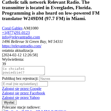
Catholic talk network Relevant Radio. The
transmitter is located in Everglades, Florida.
Programming is also heard on low-powered FM
translator W249DM (97.7 FM) in Miami.
Coral Gables
AM|1080
+1(877)291-0123
info@relevantradio.com
1496 Bellevue St Green Bay, WI 54311
https://relevantradio.com/
ostatnia aktualizacja
[
2024-02-12 12:26:58
]
Wyświetlenia:
39
Publikuj bez rejestracji:
Zaloguj się przez Google
Zaloguj się przez Facebook
Zaloguj się przez Yahoo
Wysłać
Polecane stacje radiowe: