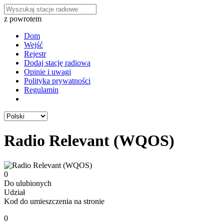
z powrotem
Dom
Wejść
Rejestr
Dodaj stację radiową
Opinie i uwagi
Polityka prywatności
Regulamin
Radio Relevant (WQOS)
0
Do ulubionych
Udział
Kod do umieszczenia na stronie
0