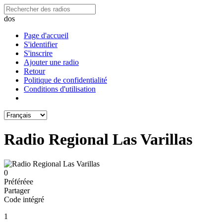
dos
Page d'accueil
S'identifier
S'inscrire
Ajouter une radio
Retour
Politique de confidentialité
Conditions d'utilisation
Radio Regional Las Varillas
0
Préféréeе
Partager
Code intégré
1