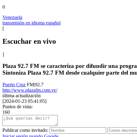
0
Venezuela
transmisión en idioma español
[
Escuchar en vivo
]
Plaza 92.7 FM se caracteriza por difundir una progra
Sintoniza Plaza 92.7 FM desde cualquier parte del mu
Puerto Cruz
FM|92.7
http://www.plazafm.com.ve/
última actualización
[
2024-01-23 05:41:05
]
Puntos de vista:
160
Publicar como invitado:
Iniciar sesión usando Google