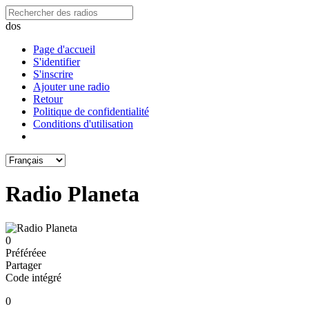
dos
Page d'accueil
S'identifier
S'inscrire
Ajouter une radio
Retour
Politique de confidentialité
Conditions d'utilisation
Radio Planeta
0
Préféréeе
Partager
Code intégré
0