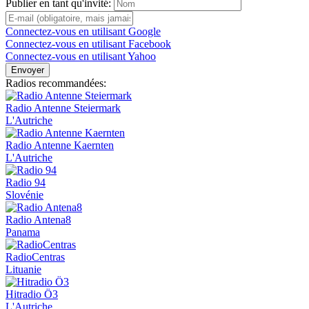
Publier en tant qu'invité:
Connectez-vous en utilisant Google
Connectez-vous en utilisant Facebook
Connectez-vous en utilisant Yahoo
Envoyer
Radios recommandées:
Radio Antenne Steiermark
L'Autriche
Radio Antenne Kaernten
L'Autriche
Radio 94
Slovénie
Radio Antena8
Panama
RadioCentras
Lituanie
Hitradio Ö3
L'Autriche