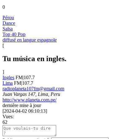
0
Pérou
Dance
Salsa
Top 40 Pop
diffusé en langue espagnole
[
Tu música en ingles.
]
Ingles
FM|107.7
Lima
FM|107.7
radioplaneta107fm@gmail.com
Juan Vargas 147, Lima, Peru
http://www.planeta.com.pe/
dernière mise à jour
[
2024-04-02 06:10:13
]
Vues:
62