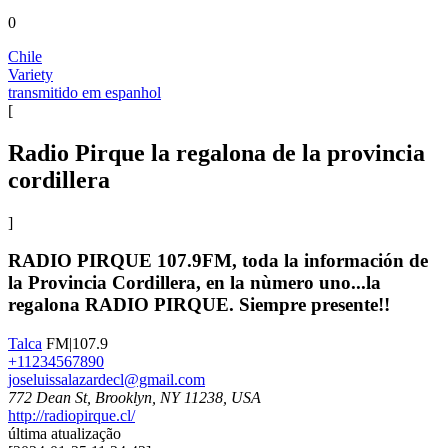
0
Chile
Variety
transmitido em espanhol
[
Radio Pirque la regalona de la provincia
cordillera
]
RADIO PIRQUE 107.9FM, toda la información de
la Provincia Cordillera, en la nùmero uno...la
regalona RADIO PIRQUE. Siempre presente!!
Talca
FM|107.9
+11234567890
joseluissalazardecl@gmail.com
772 Dean St, Brooklyn, NY 11238, USA
http://radiopirque.cl/
última atualização