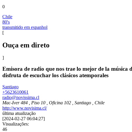
0
Chile
80's
transmitido em espanhol
[
Ouça em direto
]
Emisora de radio que nos trae lo mejor de la música d
disfruta de escuchar los clásicos atemporales
Santiago
+5623610061
radio@novissima.cl
Mac-Iver 484 , Piso 10 , Oficina 102 , Santiago , Chile
http://www.novisima.cl/
última atualização
[
2024-02-27 06:04:27
]
Visualizações:
46