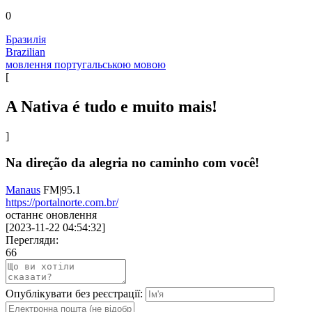
0
Бразилія
Brazilian
мовлення португальською мовою
[
A Nativa é tudo e muito mais!
]
Na direção da alegria no caminho com você!
Manaus
FM|95.1
https://portalnorte.com.br/
останнє оновлення
[
2023-11-22 04:54:32
]
Перегляди:
66
Опублікувати без реєстрації: