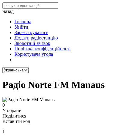
назад
Головна
Увійти
Зареєструватись
Додати радіостанцію
Зворотній зв'язок
Політика конфіденційності
Користувача угода
Радіо Norte FM Manaus
0
У обране
Поділитися
Вставити код
1