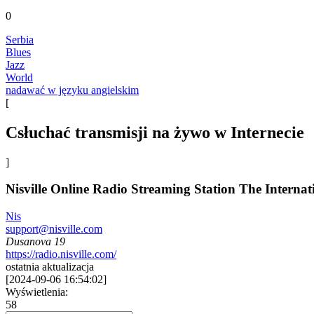
0
Serbia
Blues
Jazz
World
nadawać w języku angielskim
[
Сsłuchać transmisji na żywo w Internecie
]
Nisville Online Radio Streaming Station The Internatio
Nis
support@nisville.com
Dusanova 19
https://radio.nisville.com/
ostatnia aktualizacja
[
2024-09-06 16:54:02
]
Wyświetlenia:
58