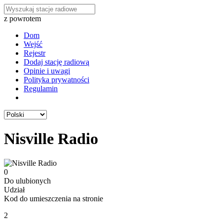
z powrotem
Dom
Wejść
Rejestr
Dodaj stację radiową
Opinie i uwagi
Polityka prywatności
Regulamin
Nisville Radio
0
Do ulubionych
Udział
Kod do umieszczenia na stronie
2