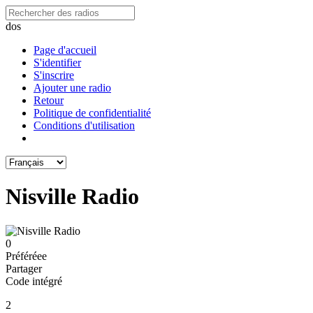
dos
Page d'accueil
S'identifier
S'inscrire
Ajouter une radio
Retour
Politique de confidentialité
Conditions d'utilisation
Nisville Radio
0
Préféréeе
Partager
Code intégré
2