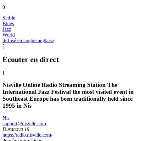
0
Serbie
Blues
Jazz
World
diffusé en langue anglaise
[
Écouter en direct
]
Nisville Online Radio Streaming Station The
International Jazz Festival the most visited event in
Southeast Europe has been traditionally held since
1995 in Nis
Nis
support@nisville.com
Dusanova 19
https://radio.nisville.com/
dernière mise à jour