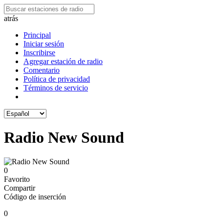
atrás
Principal
Iniciar sesión
Inscribirse
Agregar estación de radio
Comentario
Política de privacidad
Términos de servicio
Radio New Sound
0
Favorito
Compartir
Código de inserción
0