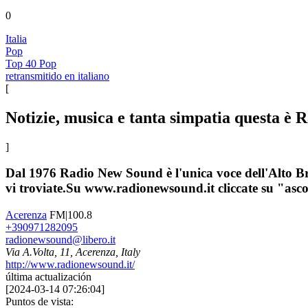
0
Italia
Pop
Top 40 Pop
retransmitido en italiano
[
Notizie, musica e tanta simpatia questa è
]
Dal 1976 Radio New Sound è l'unica voce dell'Alto Bra
vi troviate.Su www.radionewsound.it cliccate su "ascol
Acerenza
FM|100.8
+390971282095
radionewsound@libero.it
Via A.Volta, 11, Acerenza, Italy
http://www.radionewsound.it/
última actualización
[
2024-03-14 07:26:04
]
Puntos de vista: