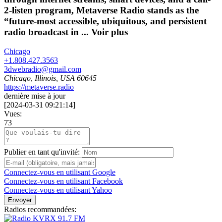
2-listen program, Metaverse Radio stands as the
“future-most accessible, ubiquitous, and persistent
radio broadcast in ...
Voir plus
Chicago
+1.808.427.3563
3dwebradio@gmail.com
Chicago, Illinois, USA 60645
https://metaverse.radio
dernière mise à jour
[
2024-03-31 09:21:14
]
Vues:
73
Publier en tant qu'invité:
Connectez-vous en utilisant Google
Connectez-vous en utilisant Facebook
Connectez-vous en utilisant Yahoo
Envoyer
Radios recommandées: