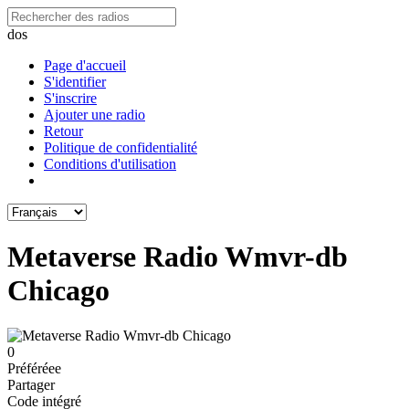
dos
Page d'accueil
S'identifier
S'inscrire
Ajouter une radio
Retour
Politique de confidentialité
Conditions d'utilisation
Metaverse Radio Wmvr-db
Chicago
0
Préféréeе
Partager
Code intégré