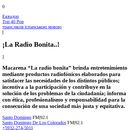
0
Еквадор
Top 40 Pop
трансляція іспанською мовою
[
¡La Radio Bonita..!
]
Macarena “La radio bonita” brinda entretenimiento
mediante productos radiofónicos elaborados para
satisfacer las necesidades de los distintos públicos;
incentiva a la participación y contribuye en la
solución de los problemas de la ciudadanía; informa
con ética, profesionalismo y responsabilidad para la
consecución de una sociedad más justa y equitativa.
Santo Domingo
FM|92.1
Santo Domingo De Los Colorados
FM|92.1
+5932-274-5011