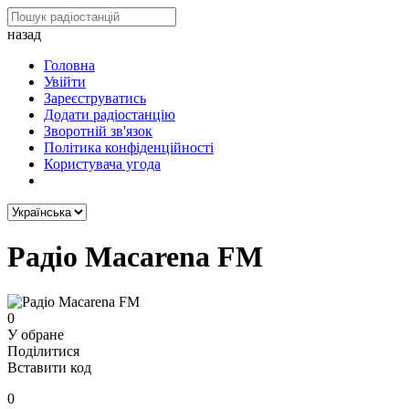
назад
Головна
Увійти
Зареєструватись
Додати радіостанцію
Зворотній зв'язок
Політика конфіденційності
Користувача угода
Радіо Macarena FM
0
У обране
Поділитися
Вставити код
0