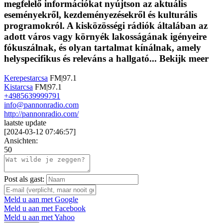
megfelelő információkat nyújtson az aktuális
eseményekről, kezdeményezésekről és kulturális
programokról. A kisközösségi rádiók általában az
adott város vagy környék lakosságának igényeire
fókuszálnak, és olyan tartalmat kínálnak, amely
helyspecifikus és releváns a hallgató...
Bekijk meer
Kerepestarcsa
FM|97.1
Kistarcsa
FM|97.1
+4985639999791
info@pannonradio.com
http://pannonradio.com/
laatste update
[
2024-03-12 07:46:57
]
Ansichten:
50
Post als gast:
Meld u aan met Google
Meld u aan met Facebook
Meld u aan met Yahoo