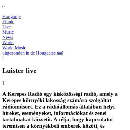
0
Hongarije
Ethnic
Live
Music
News
World
World Music
uitgezonden in de Hongaarse taal
[
Luister live
]
A Kerepes Rádió egy kisközösségi rádió, amely a
Kerepes környéki lakosság számára szolgáltat
rádióműsort. Ez a rádióállomás általában helyi
híreket, eseményeket, információkat és zenei
tartalmakat közvetít. A célja, hogy kapcsolatot
teremtsen a környékbeli emberek között, és