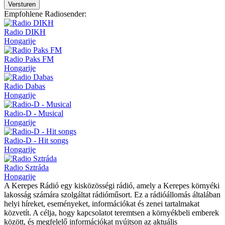
Versturen
Empfohlene Radiosender:
Radio DIKH
Hongarije
Radio Paks FM
Hongarije
Radio Dabas
Hongarije
Radio-D - Musical
Hongarije
Radio-D - Hit songs
Hongarije
Radio Sztráda
Hongarije
A Kerepes Rádió egy kisközösségi rádió, amely a Kerepes környéki
lakosság számára szolgáltat rádióműsort. Ez a rádióállomás általában
helyi híreket, eseményeket, információkat és zenei tartalmakat
közvetít. A célja, hogy kapcsolatot teremtsen a környékbeli emberek
között, és megfelelő információkat nyújtson az aktuális