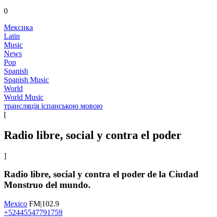
0
Мексика
Latin
Music
News
Pop
Spanish
Spanish Music
World
World Music
трансляція іспанською мовою
[
Radio libre, social y contra el poder
]
Radio libre, social y contra el poder de la Ciudad
Monstruo del mundo.
Mexico
FM|102.9
+52445547791759