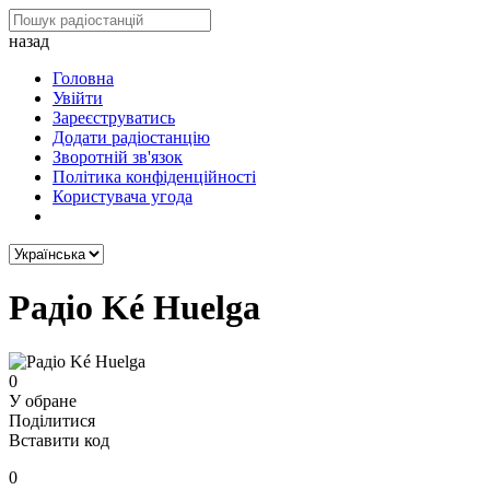
назад
Головна
Увійти
Зареєструватись
Додати радіостанцію
Зворотній зв'язок
Політика конфіденційності
Користувача угода
Радіо Ké Huelga
0
У обране
Поділитися
Вставити код
0