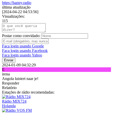
https://happy.radio
última atualização
[
2024-04-22 04:53:56
]
Visualizações:
115
Postar como convidado:
Faça login usando Google
Faça login usando Facebook
Faça login usando Yahoo
Enviar
2024-01-09 04:32:29
E
irena
Angola luistert naar je!
Responder
Relatório
Estações de rádio recomendadas:
Rádio MIX724
Holanda