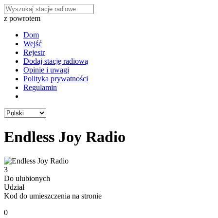
z powrotem
Dom
Wejść
Rejestr
Dodaj stację radiową
Opinie i uwagi
Polityka prywatności
Regulamin
Endless Joy Radio
3
Do ulubionych
Udział
Kod do umieszczenia na stronie
0