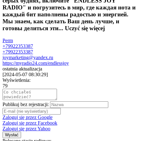
серых буднях, включите "ENDLESS JOY
RADIO" и погрузитесь в мир, где каждая нота и
каждый бит наполнены радостью и энергией.
Мы знаем, как сделать Ваш день лучше, и
готовы делиться эти...
Uczyć się więcej
Perm
+79922353387
+79922353387
joymarketing@yandex.ru
https://myradio24.com/endlessjoy
ostatnia aktualizacja
[
2024-05-07 08:30:29
]
Wyświetlenia:
79
Publikuj bez rejestracji:
Zaloguj się przez Google
Zaloguj się przez Facebook
Zaloguj się przez Yahoo
Wysłać
Polecane stacje radiowe: