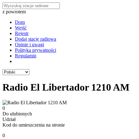
z powrotem
Dom
Wejść
Rejestr
Dodaj stację radiową
Opinie i uwagi
Polityka prywatności
Regulamin
Radio El Libertador 1210 AM
0
Do ulubionych
Udział
Kod do umieszczenia na stronie
0