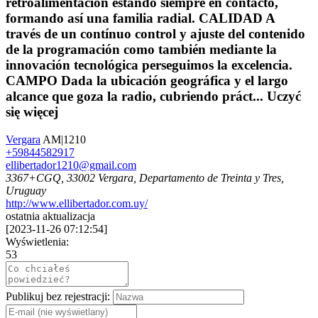
retroalimentación estando siempre en contacto,
formando así una familia radial. CALIDAD A
través de un contínuo control y ajuste del contenido
de la programación como también mediante la
innovación tecnológica perseguimos la excelencia.
CAMPO Dada la ubicación geográfica y el largo
alcance que goza la radio, cubriendo práct...
Uczyć
się więcej
Vergara
AM|1210
+59844582917
ellibertador1210@gmail.com
3367+CGQ, 33002 Vergara, Departamento de Treinta y Tres,
Uruguay
http://www.ellibertador.com.uy/
ostatnia aktualizacja
[
2023-11-26 07:12:54
]
Wyświetlenia:
53
Publikuj bez rejestracji: