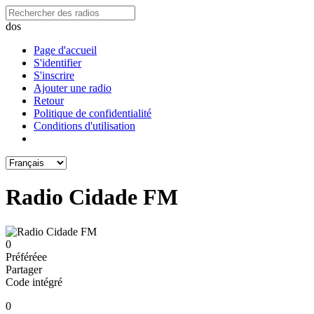
dos
Page d'accueil
S'identifier
S'inscrire
Ajouter une radio
Retour
Politique de confidentialité
Conditions d'utilisation
Radio Cidade FM
0
Préféréeе
Partager
Code intégré
0