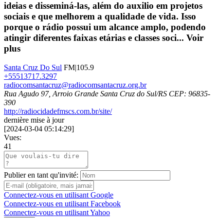
ideias e disseminá-las, além do auxilio em projetos
sociais e que melhorem a qualidade de vida. Isso
porque o rádio possui um alcance amplo, podendo
atingir diferentes faixas etárias e classes soci...
Voir
plus
Santa Cruz Do Sul
FM|105.9
+55513717.3297
radiocomsantacruz@radiocomsantacruz.org.br
Rua Agudo 97, Arroio Grande Santa Cruz do Sul/RS CEP: 96835-
390
http://radiocidadefmscs.com.br/site/
dernière mise à jour
[
2024-03-04 05:14:29
]
Vues:
41
Publier en tant qu'invité:
Connectez-vous en utilisant Google
Connectez-vous en utilisant Facebook
Connectez-vous en utilisant Yahoo