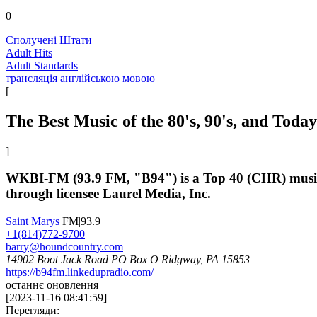
0
Сполучені Штати
Adult Hits
Adult Standards
трансляція англійською мовою
[
The Best Music of the 80's, 90's, and Today
]
WKBI-FM (93.9 FM, "B94") is a Top 40 (CHR) music f
through licensee Laurel Media, Inc.
Saint Marys
FM|93.9
+1(814)772-9700
barry@houndcountry.com
14902 Boot Jack Road PO Box O Ridgway, PA 15853
https://b94fm.linkedupradio.com/
останнє оновлення
[
2023-11-16 08:41:59
]
Перегляди: