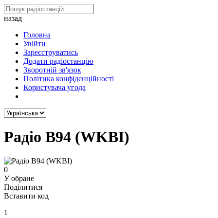
назад
Головна
Увійти
Зареєструватись
Додати радіостанцію
Зворотній зв'язок
Політика конфіденційності
Користувача угода
Радіо B94 (WKBI)
0
У обране
Поділитися
Вставити код
1