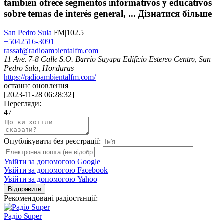
también ofrece segmentos informativos y educativos
sobre temas de interés general, ...
Дізнатися більше
San Pedro Sula
FM|102.5
+5042516-3091
rassaf@radioambientalfm.com
11 Ave. 7-8 Calle S.O. Barrio Suyapa Edificio Estereo Centro, San
Pedro Sula, Honduras
https://radioambientalfm.com/
останнє оновлення
[
2023-11-28 06:28:32
]
Перегляди:
47
Опублікувати без реєстрації:
Увійти за допомогою Google
Увійти за допомогою Facebook
Увійти за допомогою Yahoo
Відправити
Рекомендовані радіостанції:
Радіо Super