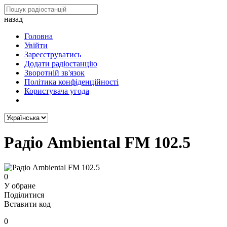
назад
Головна
Увійти
Зареєструватись
Додати радіостанцію
Зворотній зв'язок
Політика конфіденційності
Користувача угода
Радіо Ambiental FM 102.5
0
У обране
Поділитися
Вставити код
0