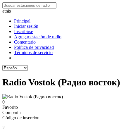
atrás
Principal
Iniciar sesión
Inscribirse
Agregar estación de radio
Comentario
Política de privacidad
Términos de servicio
Radio Vostok (Радио восток)
0
Favorito
Compartir
Código de inserción
2