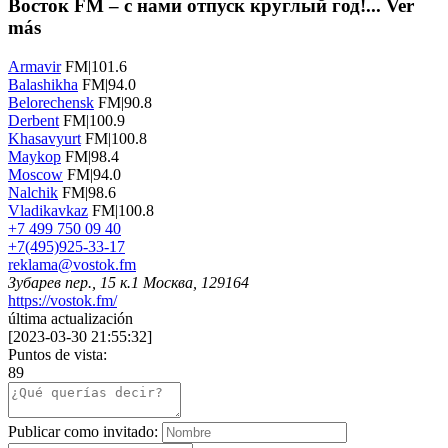
Восток FM – c нами отпуск круглый год!...
Ver
más
Armavir
FM|101.6
Balashikha
FM|94.0
Belorechensk
FM|90.8
Derbent
FM|100.9
Khasavyurt
FM|100.8
Maykop
FM|98.4
Moscow
FM|94.0
Nalchik
FM|98.6
Vladikavkaz
FM|100.8
+7 499 750 09 40
+7(495)925-33-17
reklama@vostok.fm
Зубарев пер., 15 к.1 Москва, 129164
https://vostok.fm/
última actualización
[
2023-03-30 21:55:32
]
Puntos de vista:
89
Publicar como invitado: