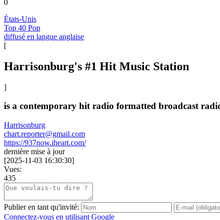
0
États-Unis
Top 40 Pop
diffusé en langue anglaise
[
Harrisonburg's #1 Hit Music Station
]
is a contemporary hit radio formatted broadcast radi
Harrisonburg
chart.reporter@gmail.com
https://937now.iheart.com/
dernière mise à jour
[
2025-11-03 16:30:30
]
Vues:
435
Publier en tant qu'invité:
Connectez-vous en utilisant Google