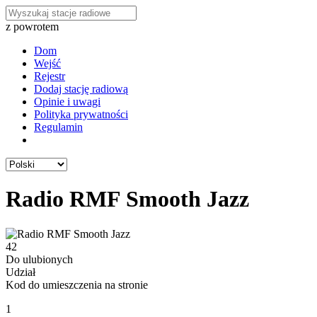
z powrotem
Dom
Wejść
Rejestr
Dodaj stację radiową
Opinie i uwagi
Polityka prywatności
Regulamin
Radio RMF Smooth Jazz
42
Do ulubionych
Udział
Kod do umieszczenia na stronie
1