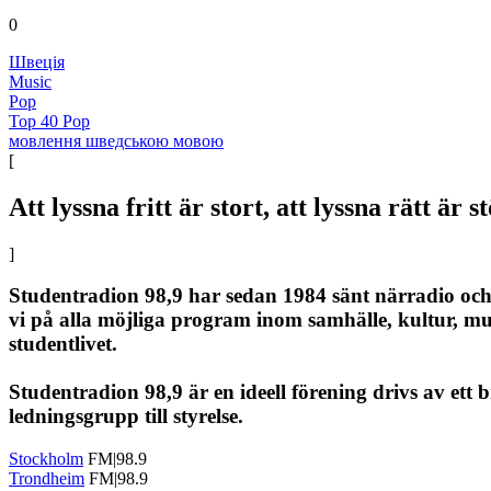
0
Швеція
Music
Pop
Top 40 Pop
мовлення шведською мовою
[
Att lyssna fritt är stort, att lyssna rätt är s
]
Studentradion 98,9 har sedan 1984 sänt närradio oc
vi på alla möjliga program inom samhälle, kultur, m
studentlivet.
Studentradion 98,9 är en ideell förening drivs av ett
ledningsgrupp till styrelse.
Stockholm
FM|98.9
Trondheim
FM|98.9