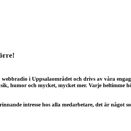
törre!
h webbradio i Uppsalaområdet och drivs av våra enga
usik, humor och mycket, mycket mer. Varje heltimme h
 brinnande intresse hos alla medarbetare, det är något 