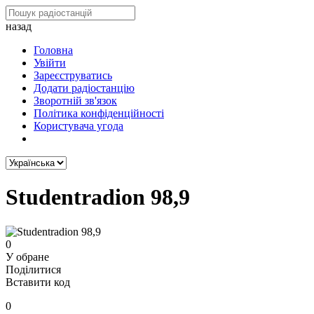
назад
Головна
Увійти
Зареєструватись
Додати радіостанцію
Зворотній зв'язок
Політика конфіденційності
Користувача угода
Studentradion 98,9
0
У обране
Поділитися
Вставити код
0