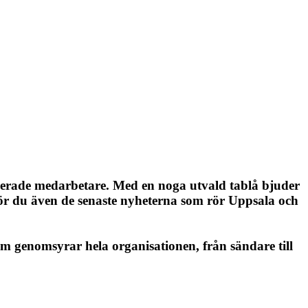
gerade medarbetare. Med en noga utvald tablå bjuder
ör du även de senaste nyheterna som rör Uppsala och
som genomsyrar hela organisationen, från sändare till