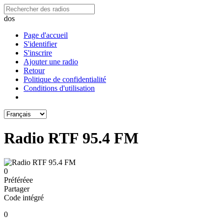
dos
Page d'accueil
S'identifier
S'inscrire
Ajouter une radio
Retour
Politique de confidentialité
Conditions d'utilisation
Radio RTF 95.4 FM
0
Préféréeе
Partager
Code intégré
0