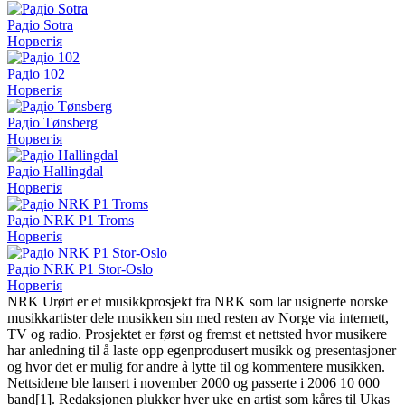
Радіо Sotra
Норвегія
Радіо 102
Норвегія
Радіо Tønsberg
Норвегія
Радіо Hallingdal
Норвегія
Радіо NRK P1 Troms
Норвегія
Радіо NRK P1 Stor-Oslo
Норвегія
NRK Urørt er et musikkprosjekt fra NRK som lar usignerte norske
musikkartister dele musikken sin med resten av Norge via internett,
TV og radio. Prosjektet er først og fremst et nettsted hvor musikere
har anledning til å laste opp egenprodusert musikk og presentasjoner
og hvor det er mulig for andre å lytte til og kommentere musikken.
Nettsidene ble lansert i november 2000 og passerte i 2006 10 000
band[1]. Redaksjonen plukker hver uke en artist som kåres til Ukas