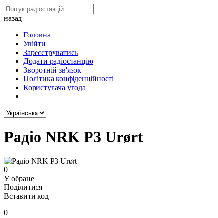
назад
Головна
Увійти
Зареєструватись
Додати радіостанцію
Зворотній зв'язок
Політика конфіденційності
Користувача угода
Радіо NRK P3 Urørt
0
У обране
Поділитися
Вставити код
0