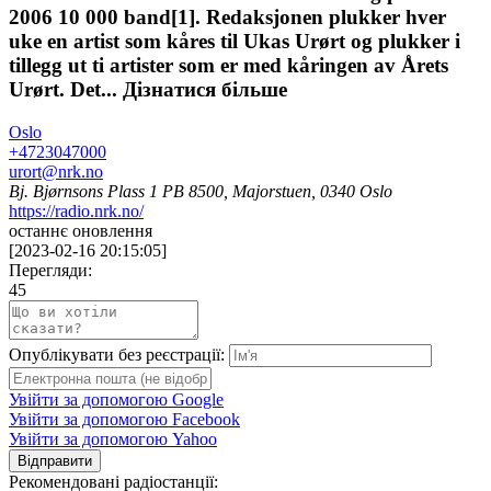
2006 10 000 band[1]. Redaksjonen plukker hver
uke en artist som kåres til Ukas Urørt og plukker i
tillegg ut ti artister som er med kåringen av Årets
Urørt. Det...
Дізнатися більше
Oslo
+4723047000
urort@nrk.no
Bj. Bjørnsons Plass 1 PB 8500, Majorstuen, 0340 Oslo
https://radio.nrk.no/
останнє оновлення
[
2023-02-16 20:15:05
]
Перегляди:
45
Опублікувати без реєстрації:
Увійти за допомогою Google
Увійти за допомогою Facebook
Увійти за допомогою Yahoo
Відправити
Рекомендовані радіостанції: