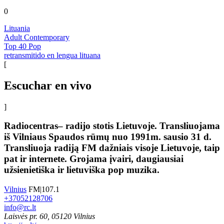
0
Lituania
Adult Contemporary
Top 40 Pop
retransmitido en lengua lituana
[
Escuchar en vivo
]
Radiocentras– radijo stotis Lietuvoje. Transliuojama
iš Vilniaus Spaudos rūmų nuo 1991m. sausio 31 d.
Transliuoja radiją FM dažniais visoje Lietuvoje, taip
pat ir internete. Grojama įvairi, daugiausiai
užsienietiška ir lietuviška pop muzika.
Vilnius
FM|107.1
+37052128706
info@rc.lt
Laisvės pr. 60, 05120 Vilnius