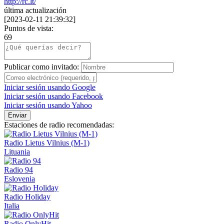
http://rc.lt/
última actualización
[
2023-02-11 21:39:32
]
Puntos de vista:
69
Publicar como invitado:
Iniciar sesión usando Google
Iniciar sesión usando Facebook
Iniciar sesión usando Yahoo
Enviar
Estaciones de radio recomendadas:
Radio Lietus Vilnius (M-1)
Lituania
Radio 94
Eslovenia
Radio Holiday
Italia
Radio OnlyHit