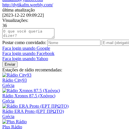
http://dytikafm.weebly.com/
última atualização
[
2023-12-22 09:09:22
]
Visualizações:
36
Postar como convidado:
Faça login usando Google
Faça login usando Facebook
Faça login usando Yahoo
Enviar
Estações de rádio recomendadas:
Rádio City93
Grécia
Rádio Xronos 87.5 (Χρόνος)
Grécia
Rádio ERA Proto (ΕΡΤ ΠΡΩΤΟ)
Grécia
Plus Rádio