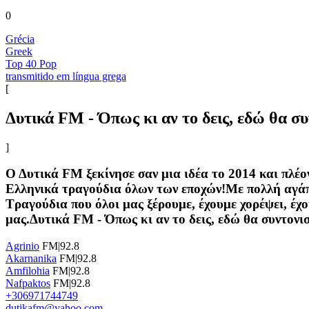
0
Grécia
Greek
Top 40 Pop
transmitido em língua grega
[
Δυτικά FM - Όπως κι αν το δεις, εδώ θα συν
]
Ο Δυτικά FM ξεκίνησε σαν μια ιδέα το 2014 και πλέ
Ελληνικά τραγούδια όλων των εποχών!​Με πολλή αγά
Τραγούδια που όλοι μας ξέρουμε, έχουμε χορέψει, έχ
μας.Δυτικά FM - Όπως κι αν το δεις, εδώ θα συντονιστ
Agrinio
FM|92.8
Akarnanika
FM|92.8
Amfilohia
FM|92.8
Nafpaktos
FM|92.8
+306971744749
dutikafm@yahoo.com