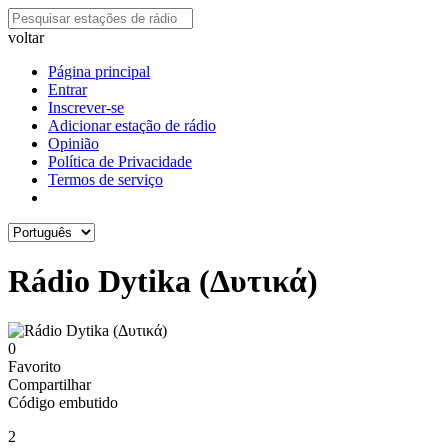
voltar
Página principal
Entrar
Inscrever-se
Adicionar estação de rádio
Opinião
Política de Privacidade
Termos de serviço
Rádio Dytika (Δυτικά)
0
Favorito
Compartilhar
Código embutido
2