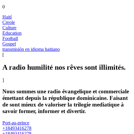
0
Haití
Creole
Culture
Education
Football
Gospel
transmisión en idioma haitiano
[
A radio humilité nos rêves sont illimités.
]
Nous sommes une radio évangelique et commerciale
émettant depuis la république dominicaine. Faisant
de sont mieux de valoriser la trilogie mediatique à
savoir former, informer et divertir.
Port-au-prince
+18493416278
+18493416278