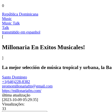
0
República Dominicana
Music
Music Talk
Talk
transmitido em espanhol
[
Millonaria En Exitos Musicales!
]
La mejor selección de música tropical y urbana, la B
Santo Domingo
+1(646)228-8382
promomillonariafm@gmail.com
https://millonariafm.com/
última atualização
[
2023-10-09 05:29:35
]
Visualizações:
33