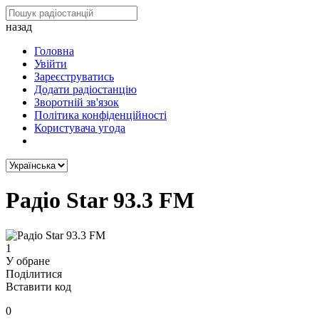
назад
Головна
Увійти
Зареєструватись
Додати радіостанцію
Зворотній зв'язок
Політика конфіденційності
Користувача угода
Радіо Star 93.3 FM
1
У обране
Поділитися
Вставити код
0