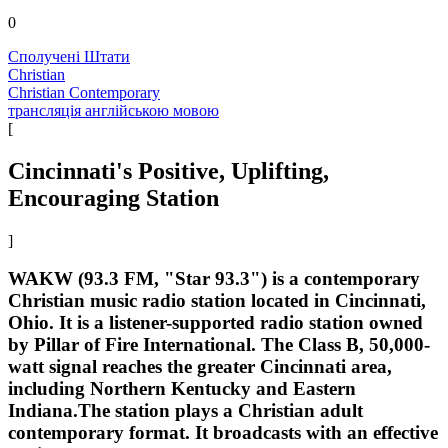
0
Сполучені Штати
Christian
Christian Contemporary
трансляція англійською мовою
[
Cincinnati's Positive, Uplifting,
Encouraging Station
]
WAKW (93.3 FM, "Star 93.3") is a contemporary
Christian music radio station located in Cincinnati,
Ohio. It is a listener-supported radio station owned
by Pillar of Fire International. The Class B, 50,000-
watt signal reaches the greater Cincinnati area,
including Northern Kentucky and Eastern
Indiana.The station plays a Christian adult
contemporary format. It broadcasts with an effective