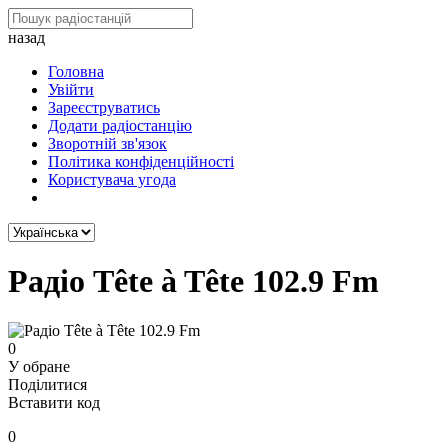
назад
Головна
Увійти
Зареєструватись
Додати радіостанцію
Зворотній зв'язок
Політика конфіденційності
Користувача угода
Радіо Tête à Tête 102.9 Fm
0
У обране
Поділитися
Вставити код
0