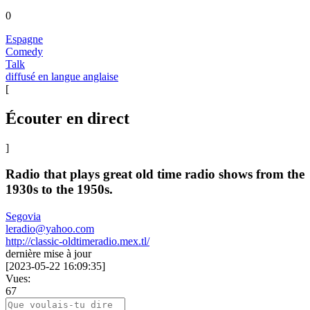
0
Espagne
Comedy
Talk
diffusé en langue anglaise
[
Écouter en direct
]
Radio that plays great old time radio shows from the
1930s to the 1950s.
Segovia
leradio@yahoo.com
http://classic-oldtimeradio.mex.tl/
dernière mise à jour
[
2023-05-22 16:09:35
]
Vues:
67