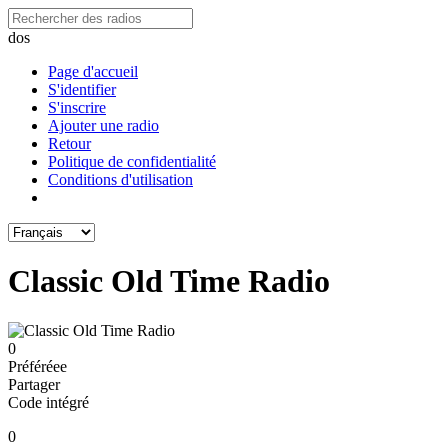
dos
Page d'accueil
S'identifier
S'inscrire
Ajouter une radio
Retour
Politique de confidentialité
Conditions d'utilisation
Classic Old Time Radio
0
Préféréeе
Partager
Code intégré
0