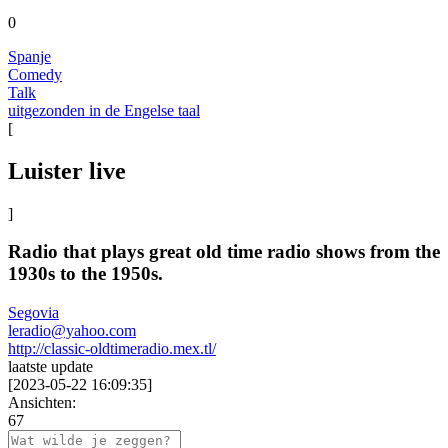
0
Spanje
Comedy
Talk
uitgezonden in de Engelse taal
[
Luister live
]
Radio that plays great old time radio shows from the
1930s to the 1950s.
Segovia
leradio@yahoo.com
http://classic-oldtimeradio.mex.tl/
laatste update
[
2023-05-22 16:09:35
]
Ansichten:
67