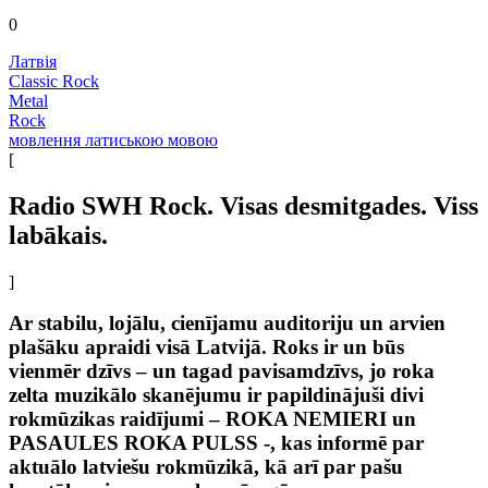
0
Латвія
Classic Rock
Metal
Rock
мовлення латиською мовою
[
Radio SWH Rock. Visas desmitgades. Viss
labākais.
]
Ar stabilu, lojālu, cienījamu auditoriju un arvien
plašāku apraidi visā Latvijā. Roks ir un būs
vienmēr dzīvs – un tagad pavisamdzīvs, jo roka
zelta muzikālo skanējumu ir papildinājuši divi
rokmūzikas raidījumi – ROKA NEMIERI un
PASAULES ROKA PULSS -, kas informē par
aktuālo latviešu rokmūzikā, kā arī par pašu