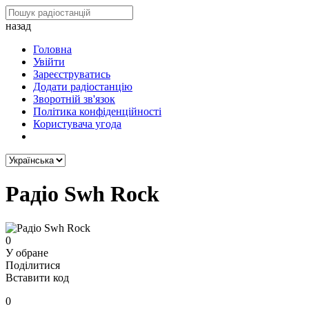
назад
Головна
Увійти
Зареєструватись
Додати радіостанцію
Зворотній зв'язок
Політика конфіденційності
Користувача угода
Радіо Swh Rock
0
У обране
Поділитися
Вставити код
0