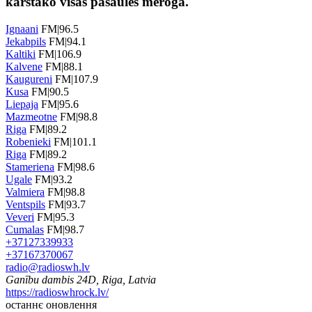
karstāko visas pasaules mērogā.
Ignaani
FM|96.5
Jekabpils
FM|94.1
Kaltiki
FM|106.9
Kalvene
FM|88.1
Kaugureni
FM|107.9
Kusa
FM|90.5
Liepaja
FM|95.6
Mazmeotne
FM|98.8
Riga
FM|89.2
Robenieki
FM|101.1
Riga
FM|89.2
Stameriena
FM|98.6
Ugale
FM|93.2
Valmiera
FM|98.8
Ventspils
FM|93.7
Veveri
FM|95.3
Cumalas
FM|98.7
+37127339933
+37167370067
radio@radioswh.lv
Ganību dambis 24D, Riga, Latvia
https://radioswhrock.lv/
останнє оновлення