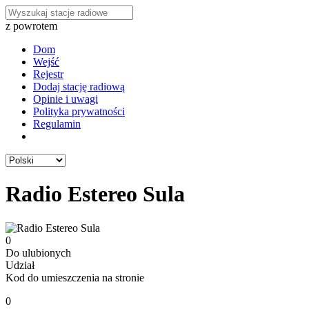
z powrotem
Dom
Wejść
Rejestr
Dodaj stację radiową
Opinie i uwagi
Polityka prywatności
Regulamin
Radio Estereo Sula
0
Do ulubionych
Udział
Kod do umieszczenia na stronie
0