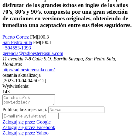
disfrutar de los grandes éxitos en inglés de los años
70’s, 80’s y 90’s, compuesta por una gran selección
de canciones en versiones originales, obteniendo de
inmediato una aceptación entre sus fieles seguidores.
Puerto Cortez
FM|100.3
San Pedro Sula
FM|100.1
+504553-1393
gerencia@radioestereosula.com
11 avenida 7-8 Calle S.O. Barriio Suyapa, San Pedro Sula,
Honduras
http://radioestereosula.com/
ostatnia aktualizacja
[
2023-10-04 04:50:12
]
Wyświetlenia:
143
Publikuj bez rejestracji:
Zaloguj się przez Google
Zaloguj się przez Facebook
Zaloguj się przez Yahoo