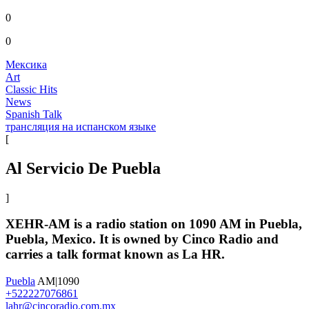
0
0
Мексика
Art
Classic Hits
News
Spanish Talk
трансляция на испанском языке
[
Al Servicio De Puebla
]
XEHR-AM is a radio station on 1090 AM in Puebla,
Puebla, Mexico. It is owned by Cinco Radio and
carries a talk format known as La HR.
Puebla
AM|1090
+522227076861
lahr@cincoradio.com.mx